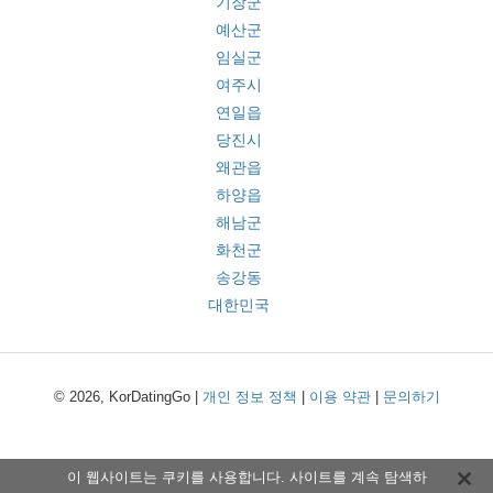
기장군
예산군
임실군
여주시
연일읍
당진시
왜관읍
하양읍
해남군
화천군
송강동
대한민국
© 2026, KorDatingGo |
개인 정보 정책
|
이용 약관
|
문의하기
이 웹사이트는 쿠키를 사용합니다. 사이트를 계속 탐색하