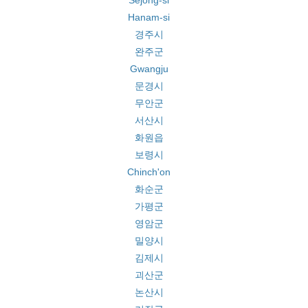
Sejong-si
Hanam-si
경주시
완주군
Gwangju
문경시
무안군
서산시
화원읍
보령시
Chinch'on
화순군
가평군
영암군
밀양시
김제시
괴산군
논산시