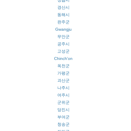
정읍시
경산시
동해시
완주군
Gwangju
무안군
공주시
고성군
Chinch'on
옥천군
가평군
괴산군
나주시
여주시
군위군
당진시
부여군
청송군