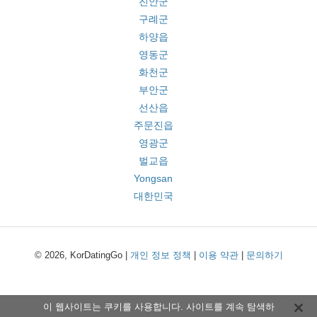
진안군
구례군
하양읍
영동군
화천군
부안군
선산읍
주문진읍
영광군
벌교읍
Yongsan
대한민국
© 2026, KorDatingGo |
개인 정보 정책
|
이용 약관
|
문의하기
이 웹사이트는 쿠키를 사용합니다. 사이트를 계속 탐색하