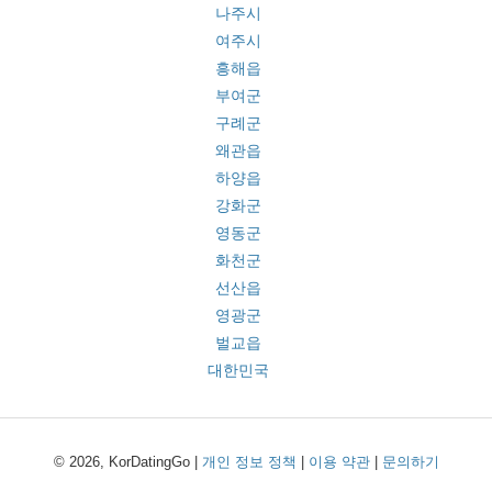
나주시
여주시
흥해읍
부여군
구례군
왜관읍
하양읍
강화군
영동군
화천군
선산읍
영광군
벌교읍
대한민국
© 2026, KorDatingGo |
개인 정보 정책
|
이용 약관
|
문의하기