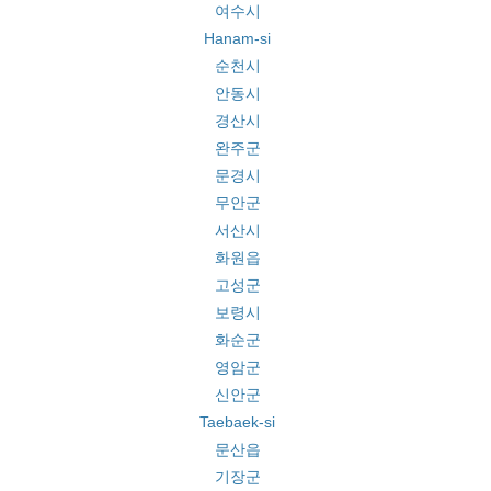
여수시
Hanam-si
순천시
안동시
경산시
완주군
문경시
무안군
서산시
화원읍
고성군
보령시
화순군
영암군
신안군
Taebaek-si
문산읍
기장군