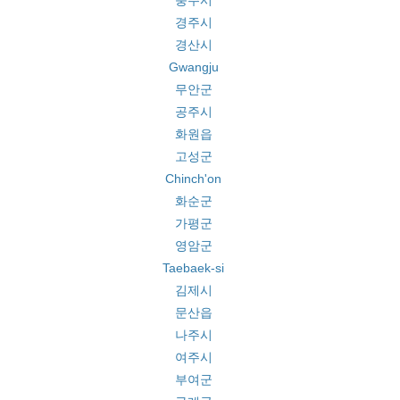
충주시
경주시
경산시
Gwangju
무안군
공주시
화원읍
고성군
Chinch'on
화순군
가평군
영암군
Taebaek-si
김제시
문산읍
나주시
여주시
부여군