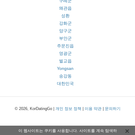
구례군
왜관읍
성환
강화군
양구군
부안군
주문진읍
영광군
벌교읍
Yongsan
송강동
대한민국
© 2026, KorDatingGo |
개인 정보 정책
|
이용 약관
|
문의하기
이 웹사이트는 쿠키를 사용합니다. 사이트를 계속 탐색하