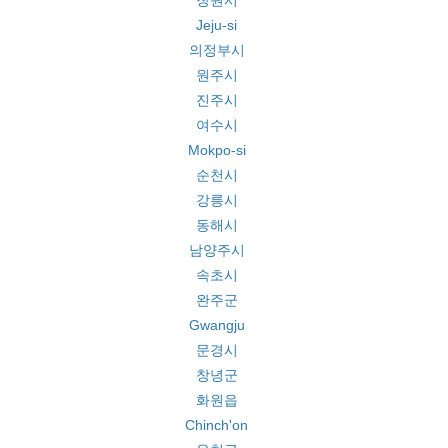
창원시
Jeju-si
의정부시
원주시
진주시
여수시
Mokpo-si
순천시
강릉시
동해시
남양주시
속초시
완주군
Gwangju
문경시
창녕군
화원읍
Chinch'on