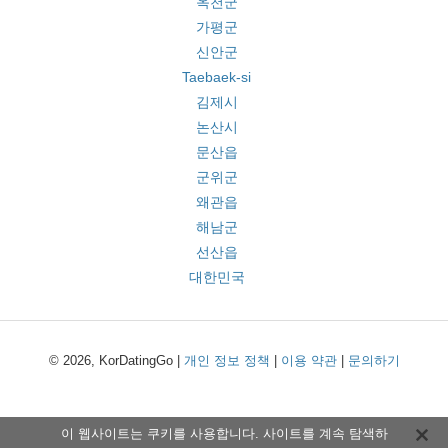
옥천군
가평군
신안군
Taebaek-si
김제시
논산시
문산읍
군위군
왜관읍
해남군
선산읍
대한민국
© 2026, KorDatingGo |
개인 정보 정책
|
이용 약관
|
문의하기
이 웹사이트는 쿠키를 사용합니다. 사이트를 계속 탐색하