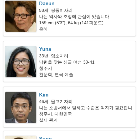
Daeun
58세, 쌍둥이자리
나는 역사와 조정에 관심이 있습니다
159 cm (5'3"), 64 kg (141파운드)
혼례
Yuna
33년, 염소자리
남편을 찾는 싱글 여성 39-41
청주시
천문학, 연극 예술
Kim
46세, 물고기자리
나는 소방서에서 일하고 수줍은 여자가 필요합니
다
청주시, 대한민국
실제 관계
Song