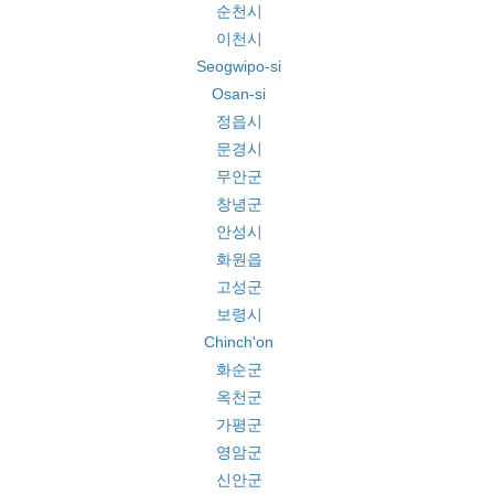
순천시
이천시
Seogwipo-si
Osan-si
정읍시
문경시
무안군
창녕군
안성시
화원읍
고성군
보령시
Chinch'on
화순군
옥천군
가평군
영암군
신안군