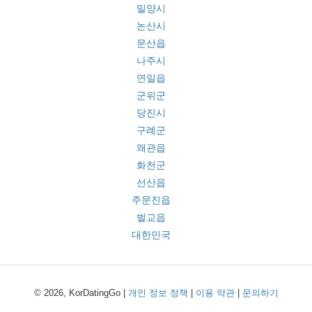
밀양시
논산시
문산읍
나주시
연일읍
군위군
당진시
구례군
왜관읍
화천군
선산읍
주문진읍
벌교읍
대한민국
© 2026, KorDatingGo |
개인 정보 정책
|
이용 약관
|
문의하기