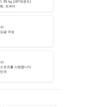
2"), 85 kg (187파운드)
화, 외국어
자리
 싱글 여성
자리
 스포츠를 사랑합니다
한민국