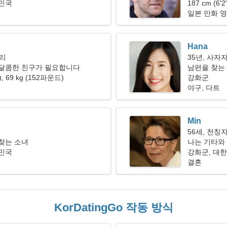
한민국
187 cm (6'
일본 만화 영
Hana
자리
35년, 사자
 달콤한 친구가 필요합니다
남편을 찾는
"), 69 kg (152파운드)
강화군
야구, 다트
Min
56세, 천칭
찾는 소녀
나는 기타와
한민국
강화군, 대
결혼
KorDatingGo 작동 방식