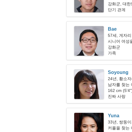
강화군, 대
단기 관계
Bae
57세, 게자리
시니어 여성을 
강화군
가족
Soyoung
24년, 황소
남자를 찾는 여
162 cm (5'4
진짜 사랑
Yuna
33년, 쌍둥
커플을 찾는 여