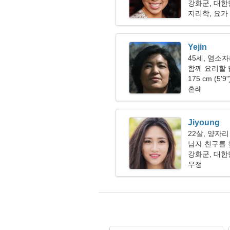
강화군, 대
지리학, 요가
Yejin
45세, 염소
함께 요리할
175 cm (5'9
혼례
Jiyoung
22살, 양자리
남자 친구를 
강화군, 대
우정