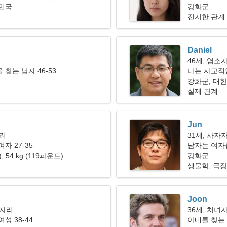
한민국
강화군
진지한 관계
Daniel
46세, 염소
찾는 남자 46-53
나는 사교적
고 있습니다
강화군, 대
실제 관계
Jun
자리
31세, 사자
자 27-35
남자는 여자를
"), 54 kg (119파운드)
강화군
생물학, 극장
Joon
이자리
36세, 처녀
성 38-44
아내를 찾는