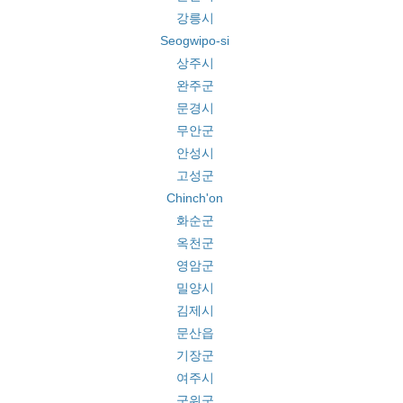
강릉시
Seogwipo-si
상주시
완주군
문경시
무안군
안성시
고성군
Chinch'on
화순군
옥천군
영암군
밀양시
김제시
문산읍
기장군
여주시
군위군