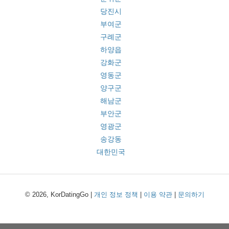
당진시
부여군
구례군
하양읍
강화군
영동군
양구군
해남군
부안군
영광군
송강동
대한민국
© 2026, KorDatingGo |
개인 정보 정책
|
이용 약관
|
문의하기